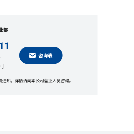
业部
11
咨询表
0
]
前通知。详情请向本公司营业人员咨询。