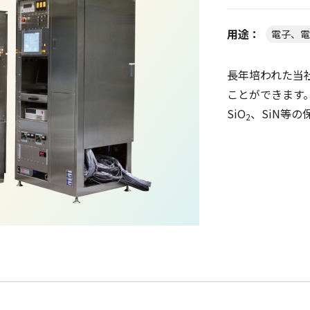
用途：
電子、電
長年培われた当
ことができます
SiO
、SiN等
2