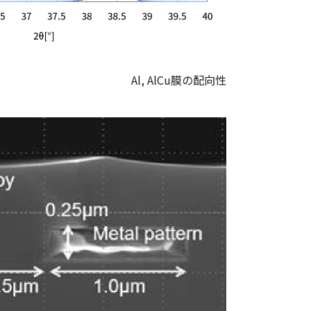
Al, AlCu膜の配向性