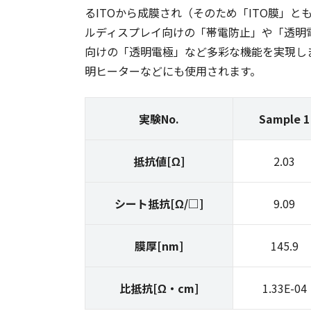
るITOから成膜され（そのため「ITO膜」
ルディスプレイ向けの「帯電防止」や「透明
向けの「透明電極」など多彩な機能を実現し
明ヒーターなどにも使用されます。
実験No.
Sample 1
抵抗値[Ω]
2.03
シート抵抗[Ω/□]
9.09
膜厚[nm]
145.9
比抵抗[Ω・cm]
1.33E-04